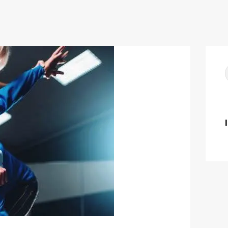
ΑΡΧΙΚΗ
KRAV MAGA
Η ΣΧΟΛΗ
GALLERY
ΤΑ ΝΕΑ ΜΑΣ
γ
ΕΠΙΚΟΙΝΩΝΙΑ