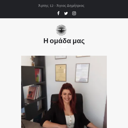
Άρτης 12 - Άγιος Δημήτριος
ΑΡΧΙΚΗ
KRAV MAGA
Η ΣΧΟΛΗ
Η ομάδα μας
GALLERY
ΤΑ ΝΕΑ ΜΑΣ
ΕΠΙΚΟΙΝΩΝΙΑ