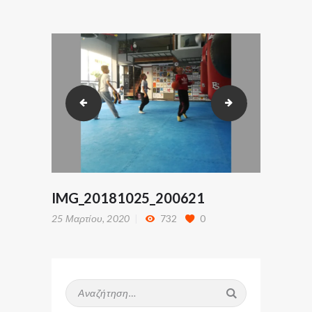
ΑΡΧΙΚΗ
KRAV MAGA
Η ΣΧΟΛΗ
GALLERY
IMG_20200221_172458
IMG_20181101_1
ΤΑ ΝΕΑ ΜΑΣ
ΕΠΙΚΟΙΝΩΝΙΑ
IMG_20181025_200621
25 Μαρτίου, 2020
732
0
Αναζήτηση
για: